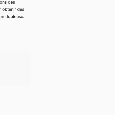
ions des
r obtenir des
ion douteuse.