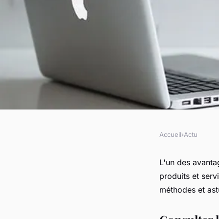
Accueil
›
Actu
ACTU
Comment comparer l
L'un des avantag
produits et serv
internet ?
méthodes et astu