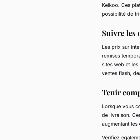
Kelkoo. Ces pla
possibilité de tr
Suivre les
Les prix sur in
remises temporai
sites web et le
ventes flash, d
Tenir compt
Lorsque vous co
de livraison. C
augmentant les 
Vérifiez égaleme