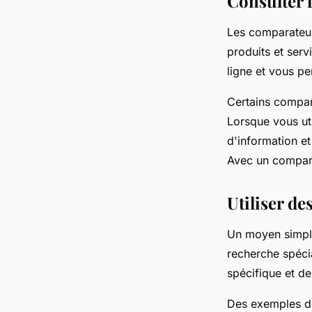
Consulter 
sandrine
•
17 juillet 2023
•
2 min de lecture
Les comparateur
produits et serv
ligne et vous pe
Certains compara
Lorsque vous uti
d'information et
Avec un compar
Utiliser d
Un moyen simple 
recherche spécia
spécifique et de
Des exemples de