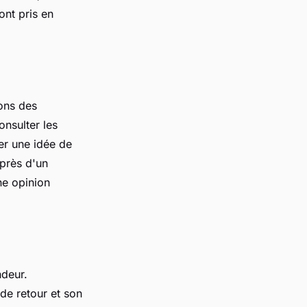
ont pris en
ions des
nsulter les
er une idée de
uprès d'un
ne opinion
ndeur.
 de retour et son