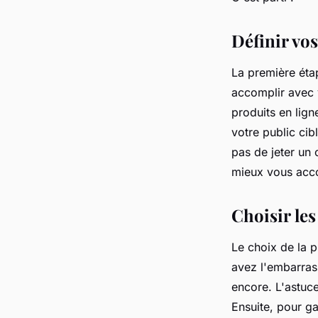
sandrine
•
4 octobre 2023
•
3 min de lecture
Définir vos
La première étap
accomplir avec v
produits en lign
votre public cib
pas de jeter un
mieux vous acc
Choisir les
Le choix de la p
avez l'embarras
encore. L'astuce
Ensuite, pour ga