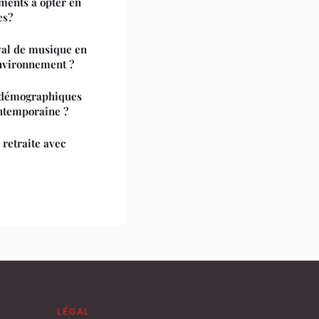
ements à opter en
es?
val de musique en
environnement ?
 démographiques
ontemporaine ?
 retraite avec
LÉGAL