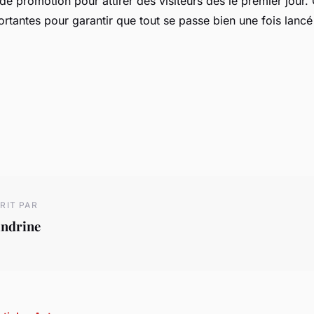
 de promotion pour attirer des visiteurs dès le premier jour.
ortantes pour garantir que tout se passe bien une fois lancé
RIT PAR
andrine