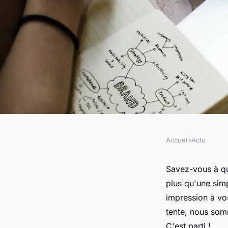
Accueil
›
Actu
ACTU
Création d'un site 
Savez-vous à que
plus qu'une simp
: un guide simple et 
impression à vos
tente, nous som
C'est parti !