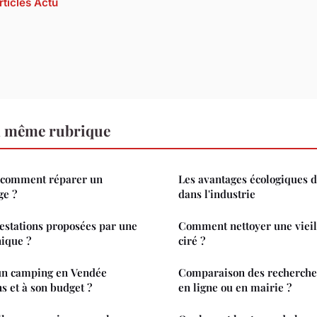
rticles Actu
a même rubrique
: comment réparer un
Les avantages écologiques d
ge ?
dans l'industrie
restations proposées par une
Comment nettoyer une vieill
nique ?
ciré ?
un camping en Vendée
Comparaison des recherches 
s et à son budget ?
en ligne ou en mairie ?