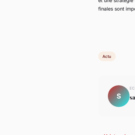
et une stratégie
finales sont imp
Actu
EC
S
s