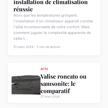
installation de climatisation
réussie
Alors que les températures grimpent,
l'installation d'un climatiseur apparaît comme
l'allié incontournable de votre confort. Mais
comment juguler la complexité apparente de
cette t...
31 mars 2024 · 2 min de lecture
ACTU
Valise roncato ou
samsonite: le
comparatif
27 mars 2024