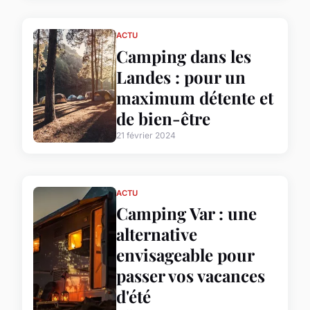
ACTU
Camping dans les
Landes : pour un
maximum détente et
de bien-être
21 février 2024
ACTU
Camping Var : une
alternative
envisageable pour
passer vos vacances
d'été