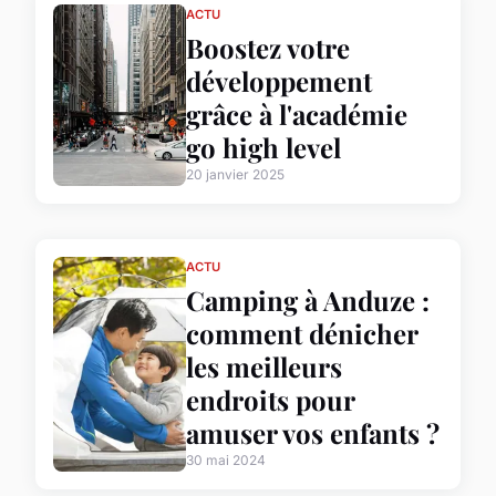
ACTU
Boostez votre
développement
grâce à l'académie
go high level
20 janvier 2025
ACTU
Camping à Anduze :
comment dénicher
les meilleurs
endroits pour
amuser vos enfants ?
30 mai 2024