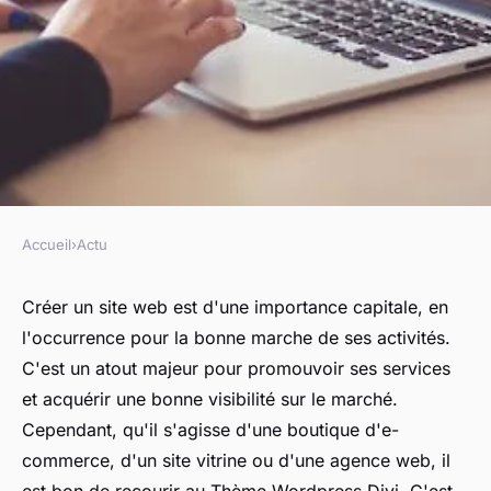
Accueil
›
Actu
ACTU
Pourquoi faut-il opter pour le
Créer un site web est d'une importance capitale, en
l'occurrence pour la bonne marche de ses activités.
Thème Wordpress Divi ?
C'est un atout majeur pour promouvoir ses services
et acquérir une bonne visibilité sur le marché.
sandrine
•
7 mars 2023
•
4 min de lecture
Cependant, qu'il s'agisse d'une boutique d'e-
commerce, d'un site vitrine ou d'une agence web, il