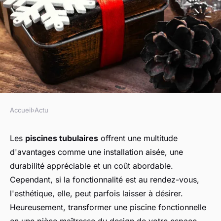
Accueil
›
Actu
ACTU
Comment habiller une piscine
Les
piscines tubulaires
offrent une multitude
d'avantages comme une installation aisée, une
tubulaire pour la rendre plus
durabilité appréciable et un coût abordable.
jolie ?
Cependant, si la fonctionnalité est au rendez-vous,
l'esthétique, elle, peut parfois laisser à désirer.
sandrine
•
1 janvier 2024
•
2 min de lecture
Heureusement, transformer une piscine fonctionnelle