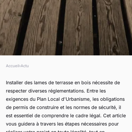
Accueil
›
Actu
ACTU
L'installation de lames de
Installer des lames de terrasse en bois nécessite de
respecter diverses réglementations. Entre les
terrasse en bois : quelles sont
exigences du Plan Local d'Urbanisme, les obligations
les réglementations ?
de permis de construire et les normes de sécurité, il
est essentiel de comprendre le cadre légal. Cet article
sandrine
•
30 octobre 2024
•
4 min de lecture
vous guidera à travers les étapes nécessaires pour