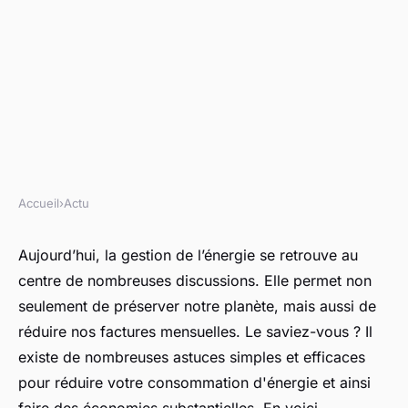
Accueil
›
Actu
ACTU
5 astuces simples pour réduire
Aujourd’hui, la gestion de l’énergie se retrouve au
centre de nombreuses discussions. Elle permet non
votre facture d'énergie
seulement de préserver notre planète, mais aussi de
réduire nos factures mensuelles. Le saviez-vous ? Il
sandrine
•
14 septembre 2023
•
2 min de lecture
existe de nombreuses astuces simples et efficaces
pour réduire votre consommation d'énergie et ainsi