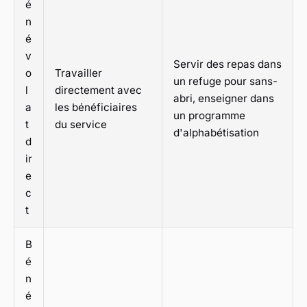
é
n
é
v
Servir des repas dans
o
Travailler
un refuge pour sans-
l
directement avec
abri, enseigner dans
a
les bénéficiaires
un programme
t
du service
d'alphabétisation
d
ir
e
c
t
B
é
n
é