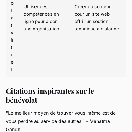
o
Utiliser des
Créer du contenu
l
compétences en
pour un site web,
a
ligne pour aider
offrir un soutien
t
une organisation
technique à distance
v
ir
t
u
e
l
Citations inspirantes sur le
bénévolat
"Le meilleur moyen de trouver vous-même est de
vous perdre au service des autres."
- Mahatma
Gandhi