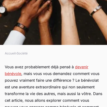
Accueil
›
Société
SOCIÉTÉ
S'engager comme bénévole :
Vous avez probablement déjà pensé à
devenir
bénévole
, mais vous vous demandez comment vous
comment transformer des vies
pouvez vraiment faire une différence ? Le bénévolat
ensemble
est une aventure extraordinaire qui non seulement
transforme la vie des autres, mais aussi la vôtre. Dans
sandrine
•
9 décembre 2024
•
6 min de lecture
cet article, nous allons explorer comment vous