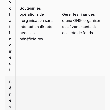
v
o
Soutenir les
l
opérations de
Gérer les finances
a
l'organisation sans
d'une ONG, organiser
t
interaction directe
des événements de
i
avec les
collecte de fonds
n
bénéficiaires
d
ir
e
c
t
B
é
n
é
v