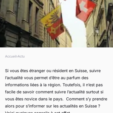
Accueil
›
Actu
ACTU
Comment puis-je mieux
Si vous êtes étranger ou résident en Suisse, suivre
l’actualité vous permet d’être au parfum des
m'informer sur les actualités
informations liées à la région. Toutefois, il n’est pas
en Suisse?
facile de savoir comment suivre l’actualité surtout si
vous êtes novice dans le pays. Comment s’y prendre
sandrine
•
15 décembre 2022
•
2 min de lecture
alors pour s’informer sur les actualités en Suisse ?