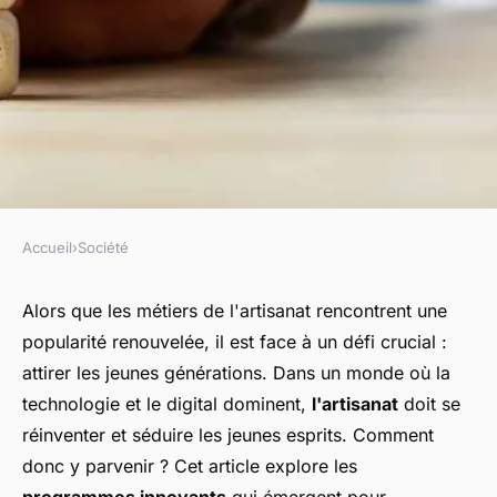
Accueil
›
Société
SOCIÉTÉ
Quels programmes peuvent
Alors que les métiers de l'artisanat rencontrent une
popularité renouvelée, il est face à un défi crucial :
encourager les jeunes à
attirer les jeunes générations. Dans un monde où la
s'intéresser aux métiers de
technologie et le digital dominent,
l'artisanat
doit se
l'artisanat ?
réinventer et séduire les jeunes esprits. Comment
donc y parvenir ? Cet article explore les
sandrine
•
29 juillet 2024
•
8 min de lecture