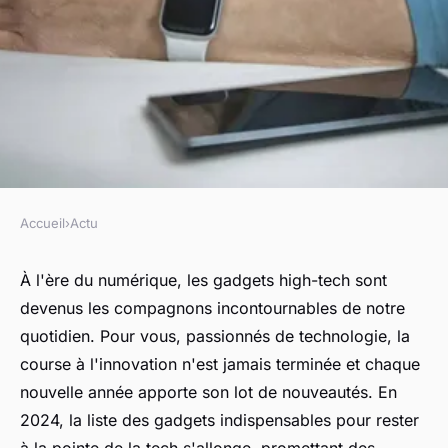
Accueil
›
Actu
ACTU
Quels sont les gadgets
À l'ère du numérique, les gadgets high-tech sont
devenus les compagnons incontournables de notre
indispensables pour les Tech-
quotidien. Pour vous, passionnés de technologie, la
Savvy en 2024 ?
course à l'innovation n'est jamais terminée et chaque
nouvelle année apporte son lot de nouveautés. En
sandrine
•
16 mars 2024
•
2 min de lecture
2024, la liste des gadgets indispensables pour rester